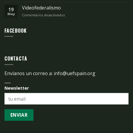
Comunicación:
al
UEF
Videofederalismo
coronavirus
19
España
May
Comentarios desactivados
en
apela
Videofederalismo
a
aprobar
FACEBOOK
el
plan
de
recuperación
sin
debilitar
CONTACTA
la
defensa
del
Envíanos un correo a:
info@uefspain.org
Estado
___
de
Derecho.
Newsletter