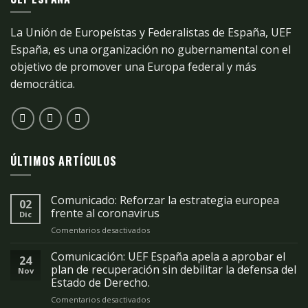
La Unión de Europeístas y Federalistas de España, UEF
España, es una organización no gubernamental con el
objetivo de promover una Europa federal y más
democrática.
ÚLTIMOS ARTÍCULOS
Comunicado: Reforzar la estrategia europea
02
frente al coronavirus
Dic
Comentarios desactivados
en
Comunicado:
Reforzar
Comunicación: UEF España apela a aprobar el
24
la
plan de recuperación sin debilitar la defensa del
Nov
estrategia
Estado de Derecho.
europea
Comentarios desactivados
en
frente