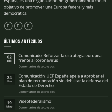
España, es una organización no gubernamental con el
objetivo de promover una Europa federal y más
democrática.
ÚLTIMOS ARTÍCULOS
Comunicado: Reforzar la estrategia europea
02
frente al coronavirus
Dic
Comentarios desactivados
en
Comunicado:
Reforzar
Comunicación: UEF España apela a aprobar el
24
la
plan de recuperación sin debilitar la defensa del
Nov
estrategia
Estado de Derecho.
europea
Comentarios desactivados
en
frente
Comunicación:
al
UEF
Videofederalismo
coronavirus
19
España
May
Comentarios desactivados
en
apela
Videofederalismo