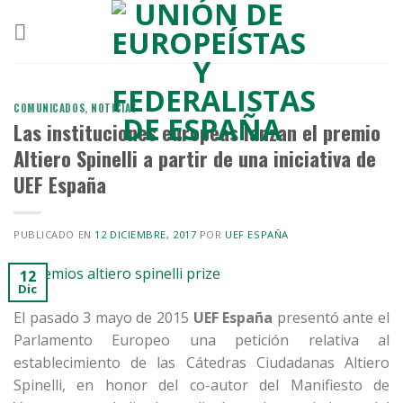
Skip
to
content
COMUNICADOS
,
NOTICIAS
Las instituciones europeas lanzan el premio
Altiero Spinelli a partir de una iniciativa de
UEF España
PUBLICADO EN
12 DICIEMBRE, 2017
POR
UEF ESPAÑA
12
Dic
El pasado 3 mayo de 2015
UEF España
presentó ante el
Parlamento Europeo una petición relativa al
establecimiento de las Cátedras Ciudadanas Altiero
Spinelli, en honor del co-autor del Manifiesto de